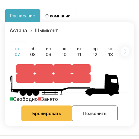
Расписание
О компании
Астана
Шымкент
сб
вс
пн
вт
ср
чт
пт
пт
08
09
10
11
12
13
14
07
Свободно
Занято
Бронировать
Позвонить