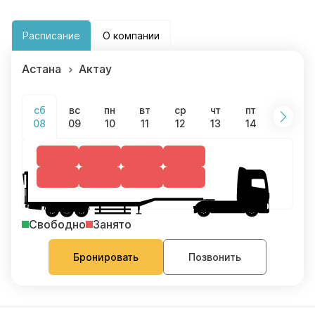
Расписание
О компании
Астана
Актау
вс
пн
вт
ср
чт
пт
сб
сб
09
10
11
12
13
14
15
08
Свободно
Занято
Бронировать
Позвонить